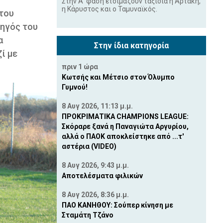
Στην Α' φάση ετοιμάζουν ταξίδια η Αρτάκη,
η Κάρυστος και ο Ταμυναϊκός.
 του
χηγός του
α
Στην ίδια κατηγορία
ί με
πριν 1 ώρα
Κωτσής και Μέτσιο στον Όλυμπο
Γυμνού!
8 Αυγ 2026, 11:13 μ.μ.
ΠΡΟΚΡΙΜΑΤΙΚΑ CHAMPIONS LEAGUE:
Σκόραρε ξανά η Παναγιώτα Αργυρίου,
αλλά ο ΠΑΟΚ αποκλείστηκε από ...τ'
αστέρια (VIDEO)
8 Αυγ 2026, 9:43 μ.μ.
Αποτελέσματα φιλικών
8 Αυγ 2026, 8:36 μ.μ.
ΠΑΟ ΚΑΝΗΘΟΥ: Σούπερ κίνηση με
Σταμάτη Τζάνο