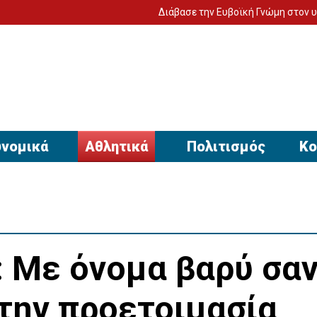
Διάβασε την Ευβοϊκή Γνώμη στον υπολογιστή σου!
Το δί
νομικά
Αθλητικά
Πολιτισμός
Κο
 Με όνομα βαρύ σα
 την προετοιμασία