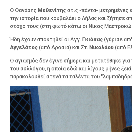
Ο Θανάσης
Μεθενίτης
στις -πάντα- μετρημένες 
την ιστορία που κουβαλάει ο Λήλας και ζήτησε 
στόχο τους (στη φωτό κάτω οι Νίκος Μαστροκώστ
Ήδη έχουν αποκτηθεί οι Αγγ.
Γκιόκας
(γύρισε από
Αγγελάτος
(από Δροσιά) και Στ.
Νικολάου
(από Ε
Ο αγιασμός δεν έγινε σήμερα και μετατέθηκε για
του συλλόγου, η οποία εδώ και λίγους μήνες ξεκ
παρακολουθεί στενά τα ταλέντα του "λαμπαδηδρό