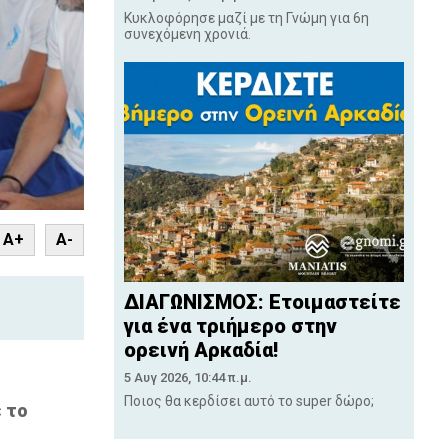
Κυκλοφόρησε μαζί με τη Γνώμη για 6η
συνεχόμενη χρονιά.
nt
A+
A-
ΔΙΑΓΩΝΙΣΜΟΣ: Ετοιμαστείτε
για ένα τριήμερο στην
ορεινή Αρκαδία!
5 Αυγ 2026, 10:44 π.μ.
Ποιος θα κερδίσει αυτό το super δώρο;
 το