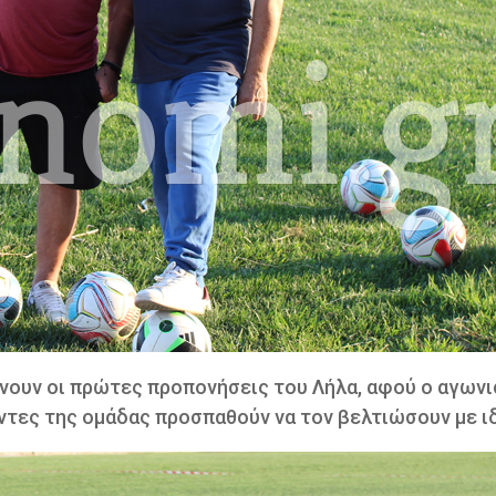
ίνουν οι πρώτες προπονήσεις του Λήλα, αφού ο αγωνι
οντες της ομάδας προσπαθούν να τον βελτιώσουν με ιδ