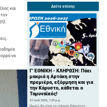
Δείτε επίσης
έλας και
στον
η).
εις.
καδημία
Βορρά να
Γ' ΕΘΝΙΚΗ - ΚΛΗΡΩΣΗ: Πάει
μακριά η Αρτάκη στην
πρεμιέρα, εξόρμηση και για
την Κάρυστο, κάθεται ο
Ταμυναϊκός!
31 Ιουλ 2026, 1:29 μ.μ.
Νωρίς θα γίνει το ντέρμπι Κάρυστος-