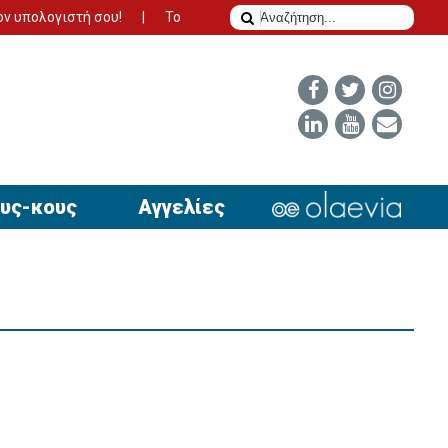
ή σου!
Το δίδυμο της επιτυχίας για να έχει απήχηση η αγγελία 
υς-κους
Αγγελίες