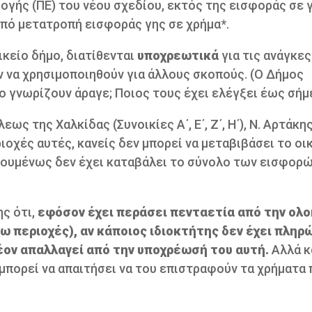
γής (ΠΕ) του νέου σχεδίου, εκτός της εισφοράς σε γ
από μετατροπή εισφοράς γης σε χρήμα*.
ικείο δήμο, διατίθενται
υποχρεωτικά
για τις ανάγκες
 να χρησιμοποιηθούν για άλλους σκοπούς. (Ο Δήμος
ο γνωρίζουν άραγε; Ποιος τους έχει ελέγξει έως σήμ
ως της Χαλκίδας (Συνοικίες Α΄, Ε΄, Ζ΄, Η΄), Ν. Αρτάκη
εριοχές αυτές, κανείς δεν μπορεί να μεταβιβάσει το ο
ηγουμένως δεν έχει καταβάλει το σύνολο των εισφορώ
ς ότι,
εφόσον έχει περάσει πενταετία από την ολ
ω περιοχές), αν κάποιος ιδιοκτήτης δεν έχει πληρώ
έον απαλλαγεί από την υποχρέωσή του αυτή.
Αλλά κ
 μπορεί να απαιτήσει να του επιστραφούν τα χρήματα 