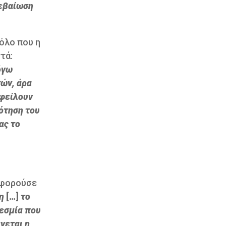
βεβαίωση
όλο που η
τά:
όγω
ών, άρα
οφείλουν
δότηση του
ας το
αφορούσε
τη
[…]
το
εσμία που
γεται η