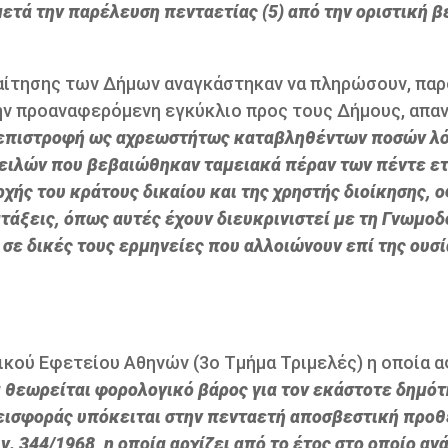
ετά την παρέλευση πενταετίας (5) από την οριστική 
απαίτησης των Δήμων αναγκάστηκαν να πληρώσουν, παρ
ε την προαναφερόμενη εγκύκλιο προς τους Δήμους, απαν
ια επιστροφή ως αχρεωστήτως καταβληθέντων ποσών λ
ειλών που βεβαιώθηκαν ταμειακά πέραν των πέντε ετ
αρχής του κράτους δικαίου και της χρηστής διοίκησης, 
ιατάξεις, όπως αυτές έχουν διευκρινιστεί με τη Γνωμο
σε δικές τους ερμηνείες που αλλοιώνουν επί της ουσί
ικού Εφετείου Αθηνών (3ο Τμήμα Τριμελές) η οποία 
α θεωρείται φορολογικό βάρος για τον εκάστοτε δημό
 εισφοράς υπόκειται στην πενταετή αποσβεστική προθ
ν. 344/1968, η οποία αρχίζει από το έτος στο οποίο ανά