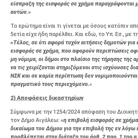
είσπραξη της εισφοράς σε χρήμα παραγράφονται μ
αυτών.
»
Το ερώτημα είναι τι γίνεται με όσους κατόπιν 
5ετία είχε ήδη παρέλθει. Και εδώ, το Υπ. Εσ., μ
«Τέλος, σε ότι αφορά τυχόν αιτήσεις δημοτών γ
εισφοράς σε χρήμα, που αφορούν περιπτώσεις οφ
μη νόμιμα, οι δήμοι στο πλαίσιο της τήρησης της 
να τις χειρίζονται στηριζόμενοι στις ισχύουσες δ
ΝΣΚ και σε καμία περίπτωση δεν νομιμοποιούνται 
πραγματικό τους περιεχόμενο.
»
2) Αποφάσεις δικαστηρίων
Σύμφωνα με την 1254/2024 απόφαση του Διοικητ
τον Δήμο Αιγάλεω:
«
η επιβολή εισφοράς σε χρήμ
δικαίωμα του Δήμου για την επιβολή της εν λόγω
προβλέπεται στην διάταξη του άρθ. 2 παρ. 1 του α.