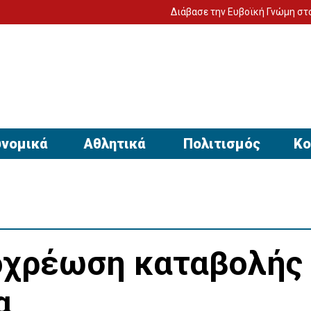
Διάβασε την Ευβοϊκή Γνώμη στον υπολογιστ
νομικά
Αθλητικά
Πολιτισμός
Κο
οχρέωση καταβολής
α