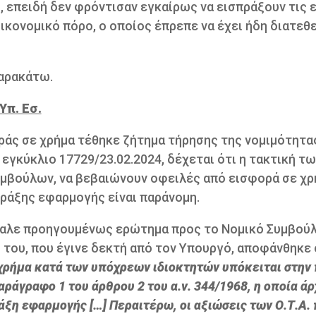
ι, επειδή δεν φρόντισαν εγκαίρως να εισπράξουν τις
ικονομικό πόρο, ο οποίος έπρεπε να έχει ήδη διατεθεί
παρακάτω.
Υπ. Εσ.
ράς σε χρήμα τέθηκε ζήτημα τήρησης της νομιμότητα
εγκύκλιο 17729/23.02.2024, δέχεται ότι η τακτική τ
μβούλων, να βεβαιώνουν οφειλές από εισφορά σε χρ
πράξης εφαρμογής είναι παράνομη.
πέβαλε προηγουμένως ερώτημα προς το Νομικό Συμβούλ
 του, που έγινε δεκτή από τον Υπουργό, αποφάνθηκε 
 χρήμα κατά των υπόχρεων ιδιοκτητών υπόκειται στην
άγραφο 1 του άρθρου 2 του α.ν. 344/1968, η οποία άρ
άξη εφαρμογής […] Περαιτέρω, οι αξιώσεις των Ο.Τ.Α.