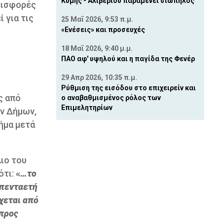
Κύμης - Αλιβερίου παραμένει σιωπηλός
 εισφορές
 για τις
25 Μαΐ 2026, 9:53 π.μ.
«Ενέσεις» και προσευχές
18 Μαΐ 2026, 9:40 μ.μ.
ΠΑΟ αφ' υψηλού και η παγίδα της Φενέρ
29 Απρ 2026, 10:35 π.μ.
Ρύθμιση της εισόδου στο επιχειρείν και
ς από
ο αναβαθμισμένος ρόλος των
Επιμελητηρίων
ων Δήμων,
ήμα μετά
ιο του
ότι:
«
…το
 πενταετή
χεται από
 προς