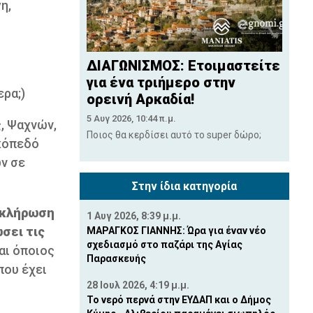
η,
ΔΙΑΓΩΝΙΣΜΟΣ: Ετοιμαστείτε
για ένα τριήμερο στην
ερα;)
ορεινή Αρκαδία!
5 Αυγ 2026, 10:44 π.μ.
ς, Ψαχνών,
Ποιος θα κερδίσει αυτό το super δώρο;
ικόπεδό
ν σε
Στην ίδια κατηγορία
οκλήρωση
1 Αυγ 2026, 8:39 μ.μ.
σει τις
ΜΑΡΑΓΚΟΣ ΓΙΑΝΝΗΣ: Ώρα για έναν νέο
σχεδιασμό στο παζάρι της Αγίας
αι όποιος
Παρασκευής
που έχει
28 Ιουλ 2026, 4:19 μ.μ.
Το νερό περνά στην ΕΥΔΑΠ και ο Δήμος