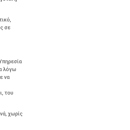
τικό,
ς σε
 Υπηρεσία
μα λόγω
ε να
ο
ι, του
νά, χωρίς