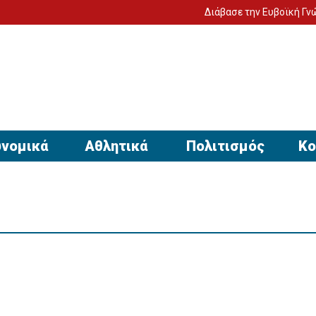
Διάβασε την Ευβοϊκή Γνώμη στον υ
νομικά
Αθλητικά
Πολιτισμός
Κο