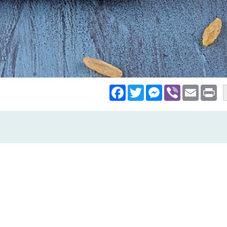
Facebook
Twitter
Messenger
Viber
Email
Pri