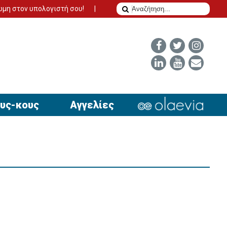
πολογιστή σου!
Το δίδυμο της επιτυχίας για να έχει απήχηση η 
υς-κους
Αγγελίες