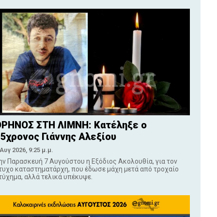
ΡΗΝΟΣ ΣΤΗ ΛΙΜΝΗ: Κατέληξε ο
5χρονος Γιάννης Αλεξίου
 Αυγ 2026, 9:25 μ.μ.
ην Παρασκευή 7 Αυγούστου η Εξόδιος Ακολουθία, για τον
τυχο καταστηματάρχη, που έδωσε μάχη μετά από τροχαίο
τύχημα, αλλά τελικά υπέκυψε.