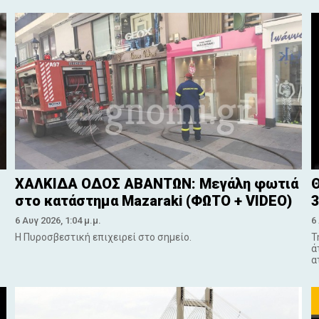
ΧΑΛΚΙΔΑ ΟΔΟΣ ΑΒΑΝΤΩΝ: Μεγάλη φωτιά
Θ
στο κατάστημα Mazaraki (ΦΩΤΟ + VIDEO)
3
6 Αυγ 2026, 1:04 μ.μ.
6
Η Πυροσβεστική επιχειρεί στο σημείο.
Τ
ά
α