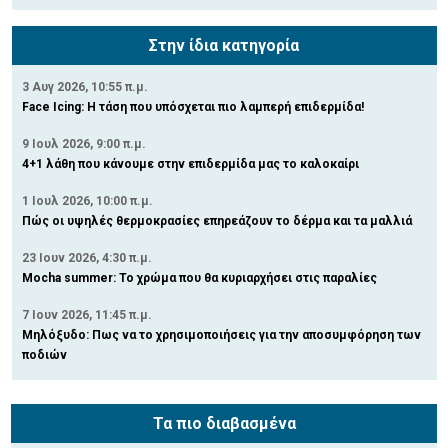
Στην ίδια κατηγορία
3 Αυγ 2026, 10:55 π.μ.
Face Icing: Η τάση που υπόσχεται πιο λαμπερή επιδερμίδα!
9 Ιουλ 2026, 9:00 π.μ.
4+1 λάθη που κάνουμε στην επιδερμίδα μας το καλοκαίρι
1 Ιουλ 2026, 10:00 π.μ.
Πώς οι υψηλές θερμοκρασίες επηρεάζουν το δέρμα και τα μαλλιά
23 Ιουν 2026, 4:30 π.μ.
Mocha summer: Το χρώμα που θα κυριαρχήσει στις παραλίες
7 Ιουν 2026, 11:45 π.μ.
Μηλόξυδο: Πως να το χρησιμοποιήσεις για την αποσυμφόρηση των
ποδιών
Τα πιο διαβασμένα