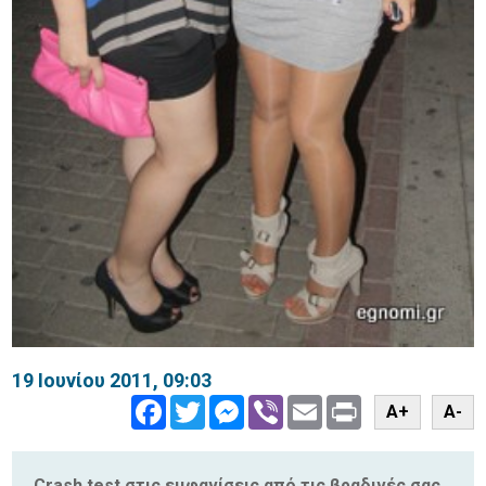
19 Ιουνίου 2011, 09:03
Facebook
Twitter
Messenger
Viber
Email
Print
A+
A-
Crash test στις εμφανίσεις από τις βραδινές σας