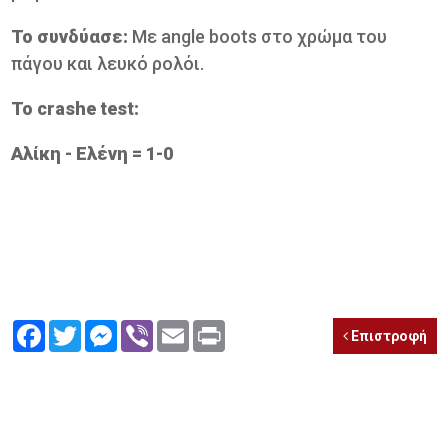
To συνδύασε:
Με angle boots στο χρώμα του
πάγου και λευκό ρολόι.
Το crashe test:
Αλίκη - Ελένη = 1-0
Facebook
Twitter
Messenger
Viber
Email
Print
Επιστροφή