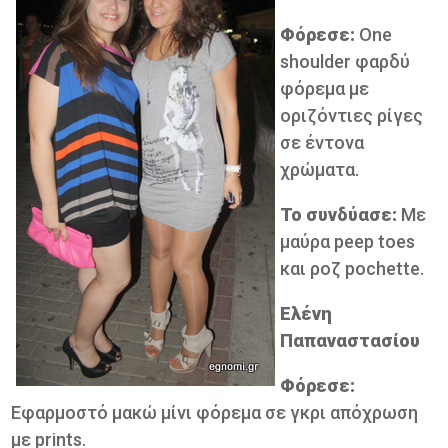
Φόρεσε:
One
shoulder φαρδύ
φόρεμα με
οριζόντιες ρίγες
σε έντονα
χρώματα.
Το συνδύασε:
Με
μαύρα peep toes
και ροζ pochette.
Ελένη
Παπαναστασίου
Φόρεσε:
Εφαρμοστό μακώ μίνι φόρεμα σε γκρι απόχρωση
με prints.