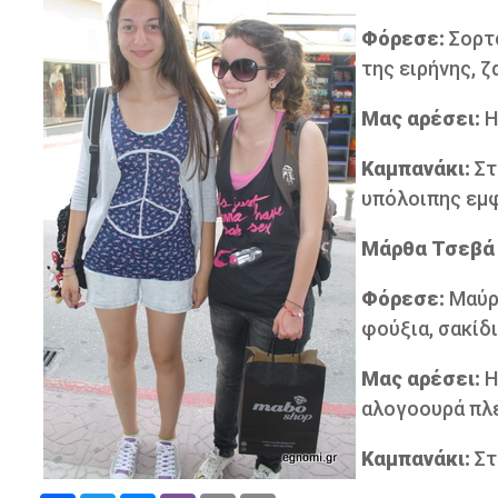
Φόρεσε:
Σορτσ
της ειρήνης, ζ
Μας αρέσει:
Η
Καμπανάκι:
Στ
υπόλοιπης εμφά
Μάρθα Τσεβά
Φόρεσε:
Μαύρο
φούξια, σακίδι
Μας αρέσει:
Η
αλογοουρά πλ
Καμπανάκι:
Στ