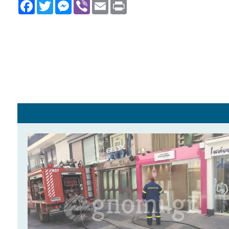
Facebook
Twitter
Messenger
Viber
Email
Print