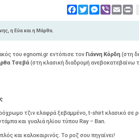
Facebook
Twitter
Messenger
Viber
Email
Pri
ης, η Εύα και η Μάρθα.
ακός του egnomi.gr εντόπισε τον
Γιάννη Κόρδη
(στη δ
ρθα
Τσεβά
(στη κλασική διαδρομή ανεβοκατεβαίνω 
ς
όχρωμο τζιν ελαφρά ξεβαμμένο, t-shirt κλασικό σε 
τάμπα και γυαλιά ηλίου τύπου Ray – Ban.
πλός και καλοκαιρινός. Το ροζ σου πηγαίνει!