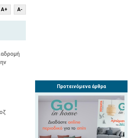
nt
A+
A-
ιαδρομή
την
Προτεινόμενα άρθρα
ροζ