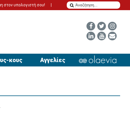
λογιστή σου!
Το δίδυμο της επιτυχίας για να έχει απήχηση η αγ
υς-κους
Αγγελίες
ν