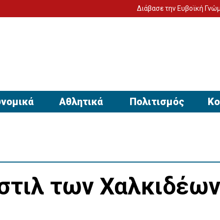
Διάβασε την Ευβοϊκή Γνώμη στον υπο
νομικά
Αθλητικά
Πολιτισμός
Κο
ο στιλ των Χαλκιδέω