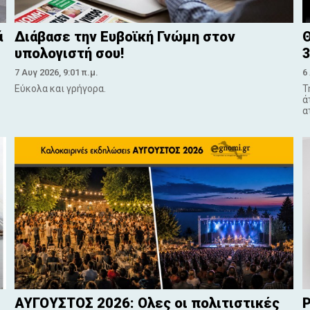
ά
Διάβασε την Ευβοϊκή Γνώμη στον
Θ
υπολογιστή σου!
3
7 Αυγ 2026, 9:01 π.μ.
6
Εύκολα και γρήγορα.
Τ
ά
α
ΑΥΓΟΥΣΤΟΣ 2026: Ολες οι πολιτιστικές
Ρ