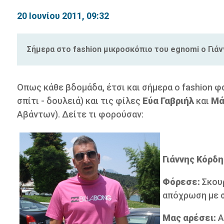
20 Ιουνίου 2011, 09:32
Σήμερα στο fashion μικροσκόπιο του egnomi o Γιάνν
Οπως κάθε βδομάδα, έτσι και σήμερα ο fashion φ
σπίτι - δουλειά) και τις φίλες
Εύα Γαβριήλ
και
Μά
Αβάντων). Δείτε τι φορούσαν:
Γιάννης Κόρδη
Φόρεσε:
Σκουρ
απόχρωση με σ
Μας αρέσει:
Α