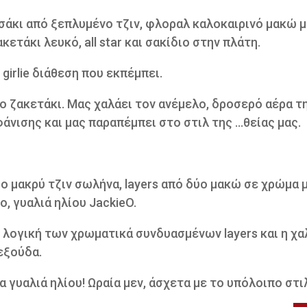
άκι από ξεπλυμένο τζιν, φλοραλ καλοκαιρινό μακώ μ
ακετάκι λευκό, all star και σακίδιο στην πλάτη.
 girlie διάθεση που εκπέμπει.
ο ζακετάκι. Μας χαλάει τον ανέμελο, δροσερό αέρα τ
νισης και μας παραπέμπει στο στιλ της ...θείας μας.
 μακρύ τζιν σωλήνα, layers από δύο μακώ σε χρώμα 
ο, γυαλιά ηλίου JackieO.
 λογική των χρωματικά συνδυασμένων layers και η χα
εξούδα.
α γυαλιά ηλίου! Ωραία μεν, άσχετα με το υπόλοιπο στιλ