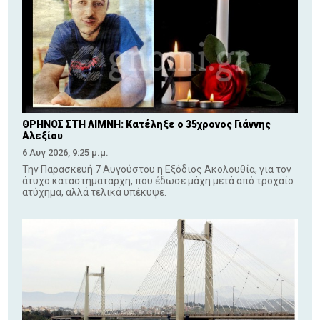
ΘΡΗΝΟΣ ΣΤΗ ΛΙΜΝΗ: Κατέληξε ο 35χρονος Γιάννης
Αλεξίου
6 Αυγ 2026, 9:25 μ.μ.
Την Παρασκευή 7 Αυγούστου η Εξόδιος Ακολουθία, για τον
άτυχο καταστηματάρχη, που έδωσε μάχη μετά από τροχαίο
ατύχημα, αλλά τελικά υπέκυψε.