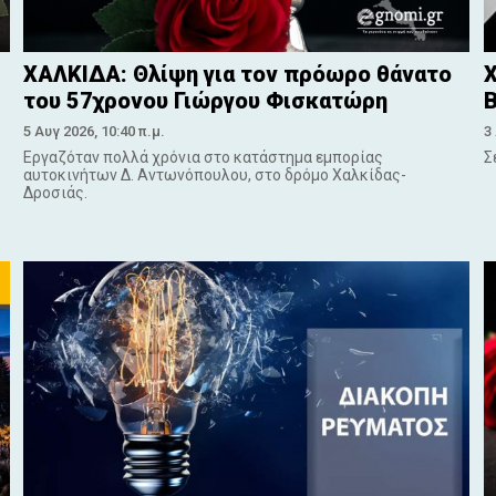
ΧΑΛΚΙΔΑ: Θλίψη για τον πρόωρο θάνατο
Χ
του 57χρονου Γιώργου Φισκατώρη
5 Αυγ 2026, 10:40 π.μ.
3
Εργαζόταν πολλά χρόνια στο κατάστημα εμπορίας
Σ
αυτοκινήτων Δ. Αντωνόπουλου, στο δρόμο Χαλκίδας-
Δροσιάς.