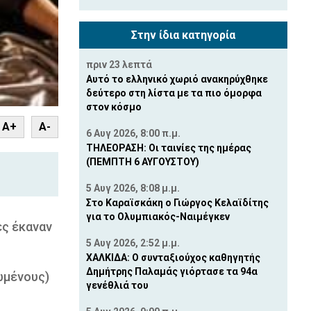
Στην ίδια κατηγορία
πριν 23 λεπτά
Αυτό το ελληνικό χωριό ανακηρύχθηκε
δεύτερο στη λίστα με τα πιο όμορφα
στον κόσμο
nt
A+
A-
6 Αυγ 2026, 8:00 π.μ.
ΤΗΛΕΟΡΑΣΗ: Οι ταινίες της ημέρας
(ΠΕΜΠΤΗ 6 ΑΥΓΟΥΣΤΟΥ)
5 Αυγ 2026, 8:08 μ.μ.
Στο Καραϊσκάκη ο Γιώργος Κελαϊδίτης
για το Ολυμπιακός-Ναιμέγκεν
ες έκαναν
5 Αυγ 2026, 2:52 μ.μ.
ΧΑΛΚΙΔΑ: Ο συνταξιούχος καθηγητής
Δημήτρης Παλαμάς γιόρτασε τα 94α
ωμένους)
γενέθλιά του