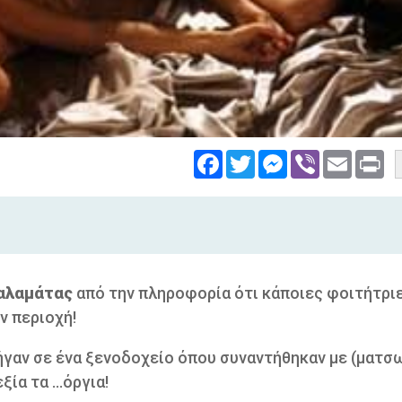
Facebook
Twitter
Messenger
Viber
Email
Pri
αλαμάτας
από την πληροφορία ότι κάποιες φοιτήτρι
ν περιοχή!
πήγαν σε ένα ξενοδοχείο όπου συναντήθηκαν με (ματσ
α τα ...όργια!