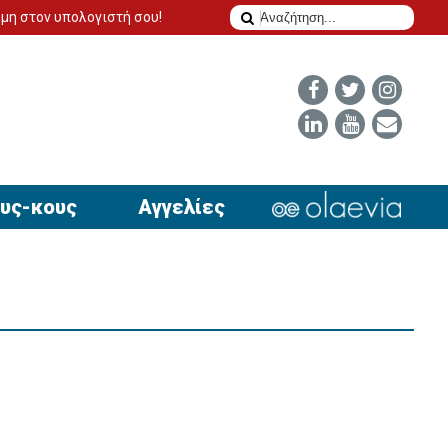
λογιστή σου!
Το δίδυμο της επιτυχίας για να έχει απήχηση η αγ
υς-κους
Αγγελίες