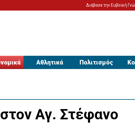
Διάβασε την Ευβοϊκή Γνώμη στον υπο
νομικά
Αθλητικά
Πολιτισμός
Κο
στον Αγ. Στέφανο