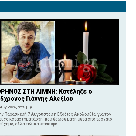
ΡΗΝΟΣ ΣΤΗ ΛΙΜΝΗ: Κατέληξε ο
5χρονος Γιάννης Αλεξίου
 Αυγ 2026, 9:25 μ.μ.
ην Παρασκευή 7 Αυγούστου η Εξόδιος Ακολουθία, για τον
τυχο καταστηματάρχη, που έδωσε μάχη μετά από τροχαίο
τύχημα, αλλά τελικά υπέκυψε.