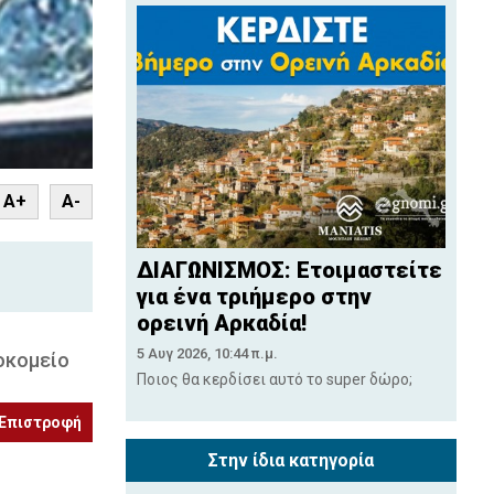
nt
A+
A-
ΔΙΑΓΩΝΙΣΜΟΣ: Ετοιμαστείτε
για ένα τριήμερο στην
ορεινή Αρκαδία!
5 Αυγ 2026, 10:44 π.μ.
οκομείο
Ποιος θα κερδίσει αυτό το super δώρο;
Επιστροφή
Στην ίδια κατηγορία