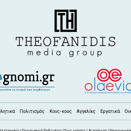
λητικά
Πολιτισμός
Κους-κους
Αγγελίες
Εργατικά
Οι
Η εταιρεία
Προσωπικά δεδομένα
Όροι χρήσης
Διαφήμιση
Επικοινωνία
|
|
|
|