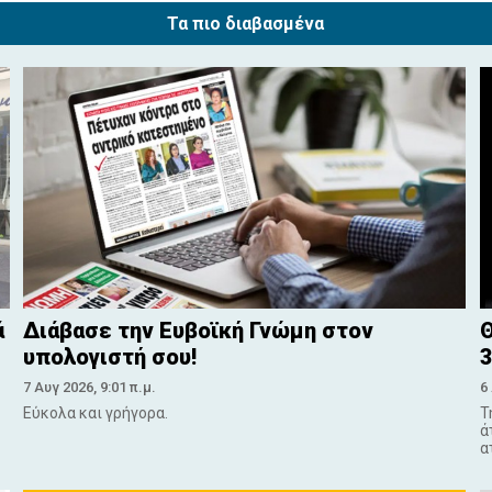
Τα πιο διαβασμένα
ά
Διάβασε την Ευβοϊκή Γνώμη στον
Θ
υπολογιστή σου!
3
7 Αυγ 2026, 9:01 π.μ.
6
Εύκολα και γρήγορα.
Τ
ά
α